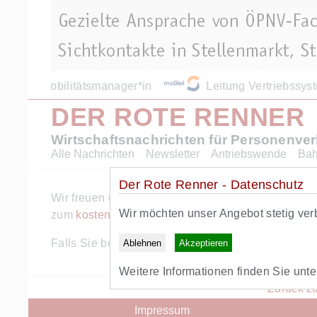
Mobilitätsmanager*in
Leitung Vertriebssys
DER ROTE RENNER
Wirtschaftsnachrichten für Personenve
Alle Nachrichten
Newsletter
Antriebswende
Ba
Der Rote Renner - Datenschutz
Wir freuen uns ueber Ihr Interesse am Angebot des 
Wir möchten unser Angebot stetig ver
zum
kostenlosen RR+ Probeabo
.
Falls Sie bereits RR+ Abonnent sind, können Sie s
Ablehnen
Akzeptieren
Weitere Informationen finden Sie unt
Zurück zu
Impressum