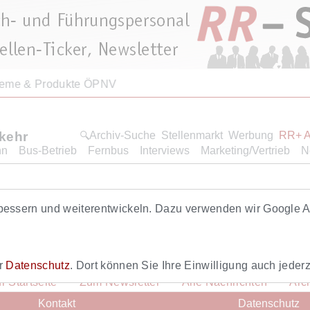
teme & Produkte ÖPNV
rkehr
Archiv-Suche
Stellenmarkt
Werbung
RR+ 
hn
Bus-Betrieb
Fernbus
Interviews
Marketing/Vertrieb
N
Roten Renners. Dieser Artikel ist eine Leistung von RR+. Hi
bessern und weiterentwickeln. Dazu verwenden wir Google An
ich hier
anmelden
.
er
Datenschutz
. Dort können Sie Ihre Einwilligung auch jederz
r Startseite
Zum Newsletter
Alle Nachrichten
Arc
Kontakt
Datenschutz