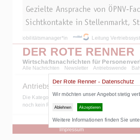
Mobilitätsmanager*in
Leitung Vertriebssy
DER ROTE RENNER
Wirtschaftsnachrichten für Personenve
Alle Nachrichten
Newsletter
Antriebswende
Ba
Der Rote Renner - Datenschutz
Antriebswende
Wir möchten unser Angebot stetig ver
Die Kategorie-Ansicht ist ein Mehrwert des RR+A
noch kein RR+ Abonnent sind, können Sie sich dort
Ablehnen
Akzeptieren
Zurück zu
Weitere Informationen finden Sie unt
Impressum