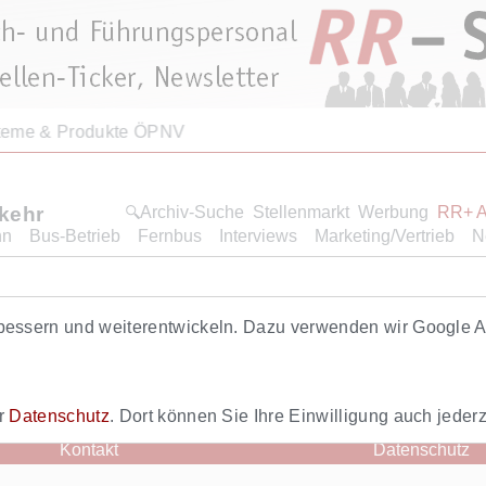
steme & Produkte ÖPNV
rkehr
Archiv-Suche
Stellenmarkt
Werbung
RR+ 
hn
Bus-Betrieb
Fernbus
Interviews
Marketing/Vertrieb
N
bessern und weiterentwickeln. Dazu verwenden wir Google An
bonnements. Verwenden Sie bitte die
Anmelden
- Funktion. Fa
 auch als neuer Benutzer registrieren.
r Startseite
Zum Newsletter
Alle Nachrichten
Arc
er
Datenschutz
. Dort können Sie Ihre Einwilligung auch jederz
Kontakt
Datenschutz