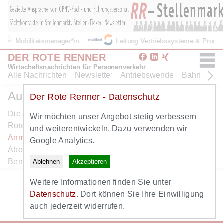
Mobilitätsmanager*in
Leitung Vertriebssysteme & Produ
DER ROTE RENNER
Wirtschaftsnachrichten für Personenverkehr
Alle Nachrichten
Newsletter
Antriebswende
Bahn
Bus
Ausschreibungen
Der Rote Renner - Datenschutz
Die Ausschreibungen sind nur für Abonnementen des
Wir möchten unser Angebot stetig verbessern
Roten Renners lesbar. Verwenden Sie bitte die
und weiterentwickeln. Dazu verwenden wir
Anmelden
- Funktion. Falls Sie noch kein RR+
Google Analytics.
Abonnent sind, können Sie sich dort auch als neuer
Benutzer registrieren.
Ablehnen
Akzeptieren
Zurück zur Startseite
Weitere Informationen finden Sie unter
Zum Newsletter
Datenschutz
. Dort können Sie Ihre Einwilligung
Alle Nachrichten
auch jederzeit widerrufen.
Archiv-Suche