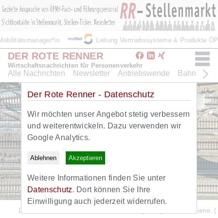
bilitätsmanager*in
Leitung Vertriebssysteme & Produkte ÖP
DER ROTE RENNER
Wirtschaftsnachrichten für Personenverkehr
Alle Nachrichten
Newsletter
Antriebswende
Bahn
Bus
Der Rote Renner - Datenschutz
Wir möchten unser Angebot stetig verbessern
und weiterentwickeln. Dazu verwenden wir
Google Analytics.
Ablehnen
Akzeptieren
Weitere Informationen finden Sie unter
Datenschutz
. Dort können Sie Ihre
Einwilligung auch jederzeit widerrufen.
Der VDV kritisiert die Pläne der Bundesregierung für die Schiene.
(