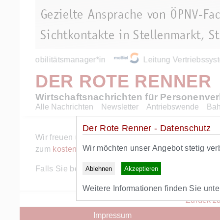
Mobilitätsmanager*in
Leitung Vertriebssys
DER ROTE RENNER
Wirtschaftsnachrichten für Personenve
Alle Nachrichten
Newsletter
Antriebswende
Ba
Der Rote Renner - Datenschutz
Wir freuen uns ueber Ihr Interesse am Angebot des 
Wir möchten unser Angebot stetig ver
zum
kostenlosen RR+ Probeabo
.
Falls Sie bereits RR+ Abonnent sind, können Sie s
Ablehnen
Akzeptieren
Weitere Informationen finden Sie unt
Zurück zu
Impressum