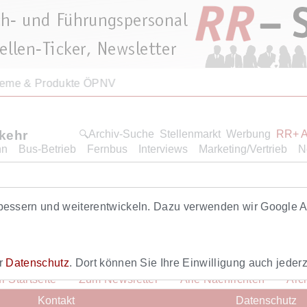
teme & Produkte ÖPNV
rkehr
Archiv-Suche
Stellenmarkt
Werbung
RR+ 
hn
Bus-Betrieb
Fernbus
Interviews
Marketing/Vertrieb
N
Roten Renners. Dieser Artikel ist eine Leistung von RR+. Hi
bessern und weiterentwickeln. Dazu verwenden wir Google An
ich hier
anmelden
.
er
Datenschutz
. Dort können Sie Ihre Einwilligung auch jederz
r Startseite
Zum Newsletter
Alle Nachrichten
Arc
Kontakt
Datenschutz