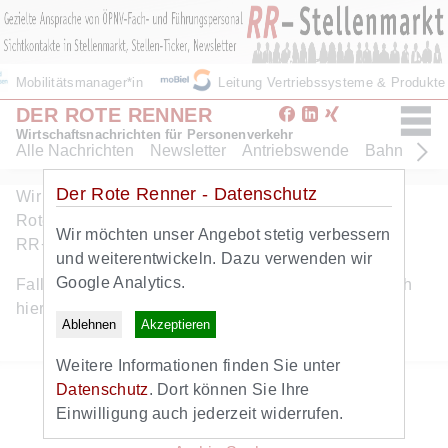
Mobilitätsmanager*in
Leitung Vertriebssysteme & Produkt
DER ROTE RENNER
Wirtschaftsnachrichten für Personenverkehr
Alle Nachrichten
Newsletter
Antriebswende
Bahn
Bus
Der Rote Renner - Datenschutz
Wir freuen uns ueber Ihr Interesse am Angebot des
Roten Renners. Dieser Artikel ist eine Leistung von
Wir möchten unser Angebot stetig verbessern
RR+. Hier geht es zum
kostenlosen RR+ Probeabo
.
und weiterentwickeln. Dazu verwenden wir
Google Analytics.
Falls Sie bereits RR+ Abonnent sind, können Sie sich
hier
anmelden
.
Ablehnen
Akzeptieren
Weitere Informationen finden Sie unter
Zurück zur Startseite
Datenschutz
. Dort können Sie Ihre
Zum Newsletter
Einwilligung auch jederzeit widerrufen.
Alle Nachrichten