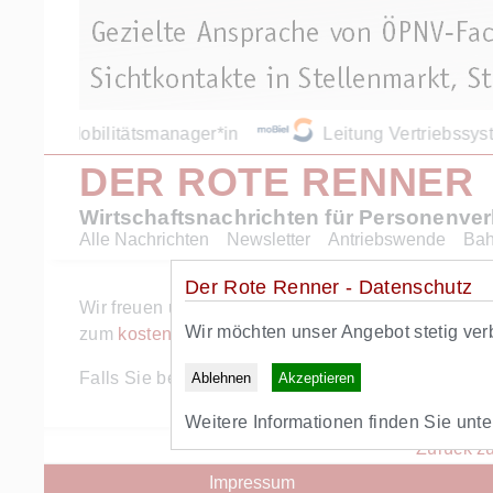
Mobilitätsmanager*in
Leitung Vertriebssy
DER ROTE RENNER
Wirtschaftsnachrichten für Personenve
Alle Nachrichten
Newsletter
Antriebswende
Ba
Der Rote Renner - Datenschutz
Wir freuen uns ueber Ihr Interesse am Angebot des 
Wir möchten unser Angebot stetig ver
zum
kostenlosen RR+ Probeabo
.
Falls Sie bereits RR+ Abonnent sind, können Sie s
Ablehnen
Akzeptieren
Weitere Informationen finden Sie unt
Zurück zu
Impressum