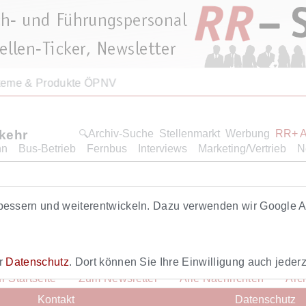
steme & Produkte ÖPNV
rkehr
Archiv-Suche
Stellenmarkt
Werbung
RR+ 
hn
Bus-Betrieb
Fernbus
Interviews
Marketing/Vertrieb
N
Roten Renners. Dieser Artikel ist eine Leistung von RR+. Hi
bessern und weiterentwickeln. Dazu verwenden wir Google An
ich hier
anmelden
.
er
Datenschutz
. Dort können Sie Ihre Einwilligung auch jederz
r Startseite
Zum Newsletter
Alle Nachrichten
Arc
Kontakt
Datenschutz