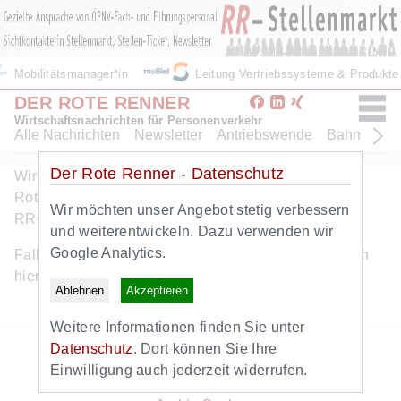
Mobilitätsmanager*in
Leitung Vertriebssysteme & Produkt
DER ROTE RENNER
Wirtschaftsnachrichten für Personenverkehr
Alle Nachrichten
Newsletter
Antriebswende
Bahn
Bus
Der Rote Renner - Datenschutz
Wir freuen uns ueber Ihr Interesse am Angebot des
Roten Renners. Dieser Artikel ist eine Leistung von
Wir möchten unser Angebot stetig verbessern
RR+. Hier geht es zum
kostenlosen RR+ Probeabo
.
und weiterentwickeln. Dazu verwenden wir
Google Analytics.
Falls Sie bereits RR+ Abonnent sind, können Sie sich
hier
anmelden
.
Ablehnen
Akzeptieren
Weitere Informationen finden Sie unter
Zurück zur Startseite
Datenschutz
. Dort können Sie Ihre
Zum Newsletter
Einwilligung auch jederzeit widerrufen.
Alle Nachrichten