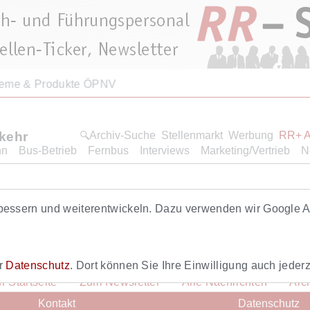
teme & Produkte ÖPNV
rkehr
Archiv-Suche
Stellenmarkt
Werbung
RR+ 
hn
Bus-Betrieb
Fernbus
Interviews
Marketing/Vertrieb
N
Roten Renners. Dieser Artikel ist eine Leistung von RR+. Hi
bessern und weiterentwickeln. Dazu verwenden wir Google An
ich hier
anmelden
.
er
Datenschutz
. Dort können Sie Ihre Einwilligung auch jederz
r Startseite
Zum Newsletter
Alle Nachrichten
Arc
Kontakt
Datenschutz