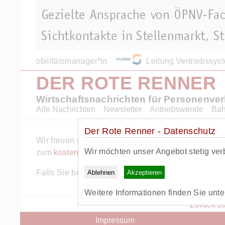
Mobilitätsmanager*in
Leitung Vertriebssys
DER ROTE RENNER
Wirtschaftsnachrichten für Personenve
Alle Nachrichten
Newsletter
Antriebswende
Ba
Der Rote Renner - Datenschutz
Wir freuen uns ueber Ihr Interesse am Angebot des 
Wir möchten unser Angebot stetig ver
zum
kostenlosen RR+ Probeabo
.
Falls Sie bereits RR+ Abonnent sind, können Sie s
Ablehnen
Akzeptieren
Weitere Informationen finden Sie unt
Zurück zu
Impressum