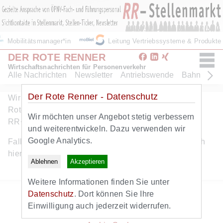
Mobilitätsmanager*in
Leitung Vertriebssysteme & Produkt
DER ROTE RENNER
Wirtschaftsnachrichten für Personenverkehr
Alle Nachrichten
Newsletter
Antriebswende
Bahn
Bus
Der Rote Renner - Datenschutz
Wir freuen uns ueber Ihr Interesse am Angebot des
Roten Renners. Dieser Artikel ist eine Leistung von
Wir möchten unser Angebot stetig verbessern
RR+. Hier geht es zum
kostenlosen RR+ Probeabo
.
und weiterentwickeln. Dazu verwenden wir
Google Analytics.
Falls Sie bereits RR+ Abonnent sind, können Sie sich
hier
anmelden
.
Ablehnen
Akzeptieren
Weitere Informationen finden Sie unter
Zurück zur Startseite
Datenschutz
. Dort können Sie Ihre
Zum Newsletter
Einwilligung auch jederzeit widerrufen.
Alle Nachrichten