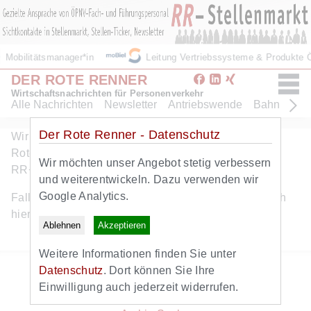
Mobilitätsmanager*in
Leitung Vertriebssysteme & Produkte
DER ROTE RENNER
Wirtschaftsnachrichten für Personenverkehr
Alle Nachrichten
Newsletter
Antriebswende
Bahn
Bus
Der Rote Renner - Datenschutz
Wir freuen uns ueber Ihr Interesse am Angebot des
Roten Renners. Dieser Artikel ist eine Leistung von
Wir möchten unser Angebot stetig verbessern
RR+. Hier geht es zum
kostenlosen RR+ Probeabo
.
und weiterentwickeln. Dazu verwenden wir
Google Analytics.
Falls Sie bereits RR+ Abonnent sind, können Sie sich
hier
anmelden
.
Ablehnen
Akzeptieren
Weitere Informationen finden Sie unter
Zurück zur Startseite
Datenschutz
. Dort können Sie Ihre
Zum Newsletter
Einwilligung auch jederzeit widerrufen.
Alle Nachrichten