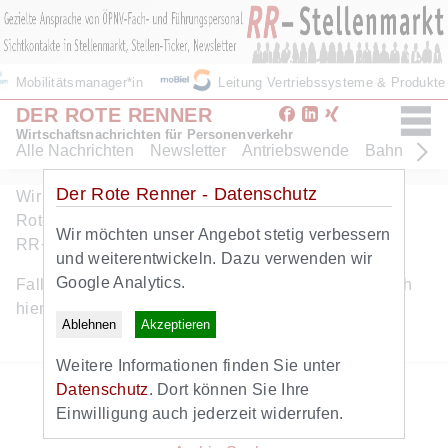
Mobilitätsmanager*in
Leitung Vertriebssysteme & Produkt
DER ROTE RENNER
Wirtschaftsnachrichten für Personenverkehr
Alle Nachrichten
Newsletter
Antriebswende
Bahn
Bus
Der Rote Renner - Datenschutz
Wir freuen uns ueber Ihr Interesse am Angebot des
Roten Renners. Dieser Artikel ist eine Leistung von
Wir möchten unser Angebot stetig verbessern
RR+. Hier geht es zum
kostenlosen RR+ Probeabo
.
und weiterentwickeln. Dazu verwenden wir
Google Analytics.
Falls Sie bereits RR+ Abonnent sind, können Sie sich
hier
anmelden
.
Ablehnen
Akzeptieren
Weitere Informationen finden Sie unter
Zurück zur Startseite
Datenschutz
. Dort können Sie Ihre
Zum Newsletter
Einwilligung auch jederzeit widerrufen.
Alle Nachrichten