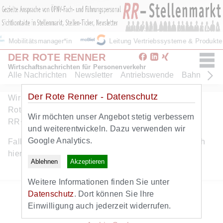
Mobilitätsmanager*in
Leitung Vertriebssysteme & Produkt
DER ROTE RENNER
Wirtschaftsnachrichten für Personenverkehr
Alle Nachrichten
Newsletter
Antriebswende
Bahn
Bus
Der Rote Renner - Datenschutz
Wir freuen uns ueber Ihr Interesse am Angebot des
Roten Renners. Dieser Artikel ist eine Leistung von
Wir möchten unser Angebot stetig verbessern
RR+. Hier geht es zum
kostenlosen RR+ Probeabo
.
und weiterentwickeln. Dazu verwenden wir
Google Analytics.
Falls Sie bereits RR+ Abonnent sind, können Sie sich
hier
anmelden
.
Ablehnen
Akzeptieren
Weitere Informationen finden Sie unter
Zurück zur Startseite
Datenschutz
. Dort können Sie Ihre
Zum Newsletter
Einwilligung auch jederzeit widerrufen.
Alle Nachrichten