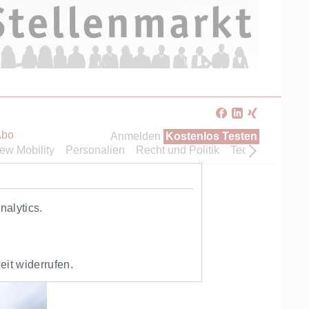
Abo
Anmelden
Kostenlos Testen
ew Mobility
Personalien
Recht und Politik
Technik
Veran
alytics.
eit widerrufen.