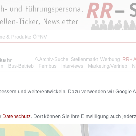
e & Produkte ÖPNV
rkehr
Archiv-Suche
Stellenmarkt
Werbung
RR+ 
hn
Bus-Betrieb
Fernbus
Interviews
Marketing/Vertrieb
N
bessern und weiterentwickeln. Dazu verwenden wir Google An
er
Datenschutz
. Dort können Sie Ihre Einwilligung auch jederz