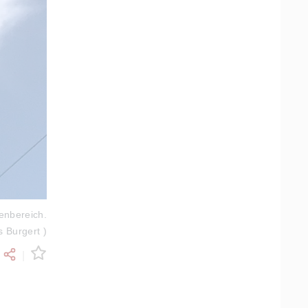
enbereich.
 Burgert )
|