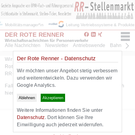
Mobilitätsmanager*in
Leitung Vertriebssysteme & Produkt
DER ROTE RENNER
Wirtschaftsnachrichten für Personenverkehr
Alle Nachrichten
Newsletter
Antriebswende
Bahn
Bus
Der Rote Renner - Datenschutz
Wir freuen uns ueber Ihr Interesse am Angebot des
Roten Renners. Dieser Artikel ist eine Leistung von
Wir möchten unser Angebot stetig verbessern
RR+. Hier geht es zum
kostenlosen RR+ Probeabo
.
und weiterentwickeln. Dazu verwenden wir
Google Analytics.
Falls Sie bereits RR+ Abonnent sind, können Sie sich
hier
anmelden
.
Ablehnen
Akzeptieren
Weitere Informationen finden Sie unter
Zurück zur Startseite
Datenschutz
. Dort können Sie Ihre
Zum Newsletter
Einwilligung auch jederzeit widerrufen.
Alle Nachrichten